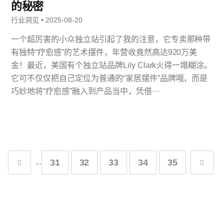
的秘密
行业洞见 • 2025-08-20
一个超厉害的小众独立站引起了我的注意，它专卖那种带
有独特“疗愈感”的艺术摆件，年营收竟然高达920万美
金！最近，美国有个独立站品牌Lily Clark火得一塌糊涂。
它可不仅仅把自己定位为普通的“家居摆件”品牌哦，而是
巧妙地将“疗愈感”融入到产品当中，凭借···
31
32
33
34
35
···